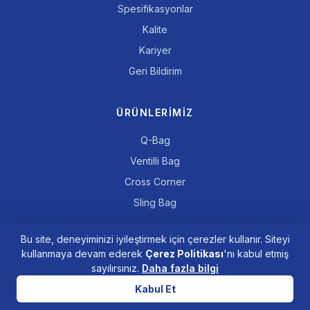
Spesifikasyonlar
Kalite
Kariyer
Geri Bildirim
ÜRÜNLERIMIZ
Q-Bag
Ventilli Bag
Cross Corner
Sling Bag
Bu site, deneyiminizi iyileştirmek için çerezler kullanır. Siteyi
kullanmaya devam ederek
Çerez Politikası
'nı kabul etmiş
© 2026 Slingsan. Tüm hakları saklıdır.
sayılırsınız.
Daha fazla bilgi
KVKK Aydınlatma Metni
Çerez Politikası
Gizlilik Politikası
Kabul Et
Kullanım Koşulları