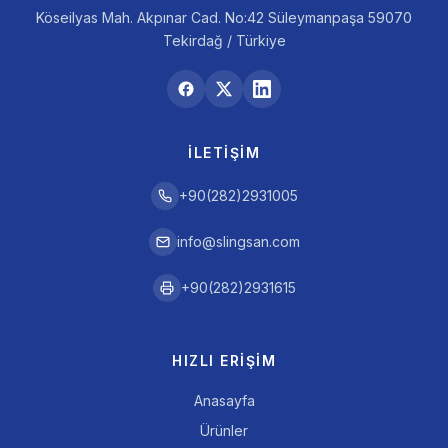
Köseilyas Mah. Akpınar Cad. No:42 Süleymanpaşa 59070
Tekirdağ / Türkiye
İLETIŞIM
+90(282)2931005
info@slingsan.com
+90(282)2931615
HIZLI ERIŞIM
Anasayfa
Ürünler