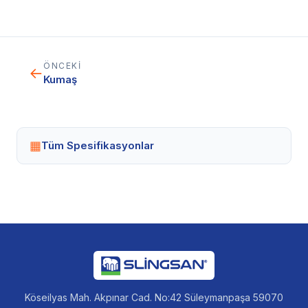
ÖNCEKI
←
Kumaş
▦
Tüm Spesifikasyonlar
Köseilyas Mah. Akpınar Cad. No:42 Süleymanpaşa 59070