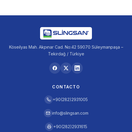
Köseilyas Mah. Akpınar Cad. No:42 59070 Süleymanpaşa –
Tekirdağ / Türkiye
CONTACTO
+90(282)2931005
info@slingsan.com
+90(282)2931615